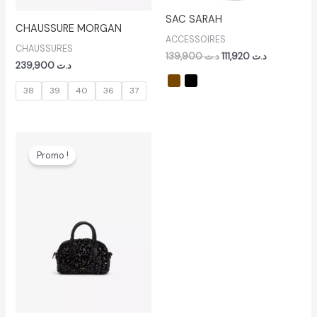
SAC SARAH
CHAUSSURE MORGAN
ACCESSOIRES
CHAUSSURES
139,900
د.ت
111,920
د.ت
239,900
د.ت
38
39
40
36
37
Le
Le
prix
prix
Promo !
initial
actuel
était :
est :
د.ت 127,920.
د.ت 159,900.