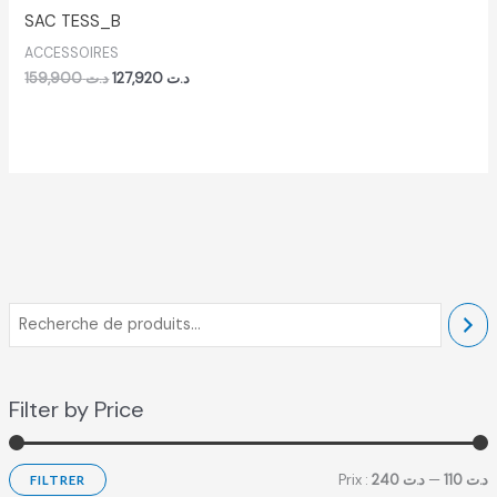
SAC TESS_B
ACCESSOIRES
159,900
د.ت
127,920
د.ت
Filter by Price
Prix :
د.ت 240
—
د.ت 110
FILTRER