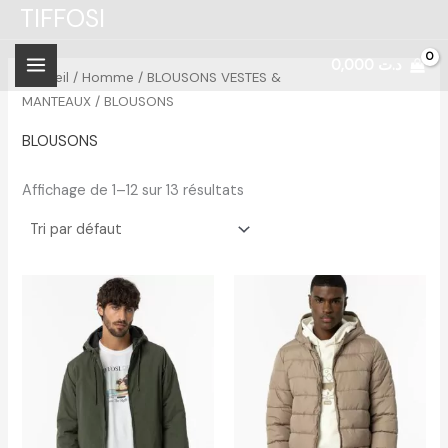
Aller
TIFFOSI
P
P
au
r
r
0,000
د.ت
contenu
i
i
Accueil
/
Homme
/
BLOUSONS VESTES &
MANTEAUX
/ BLOUSONS
x
x
BLOUSONS
i
a
Affichage de 1–12 sur 13 résultats
n
x