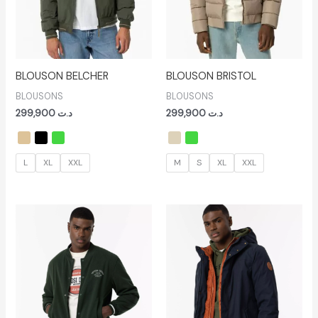
BLOUSON BELCHER
BLOUSON BRISTOL
BLOUSONS
BLOUSONS
299,900
د.ت
299,900
د.ت
L
XL
XXL
M
S
XL
XXL