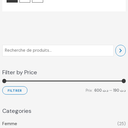
Filter by Price
Prix :
د.ت 600
—
د.ت 190
FILTRER
Categories
Femme
(25)