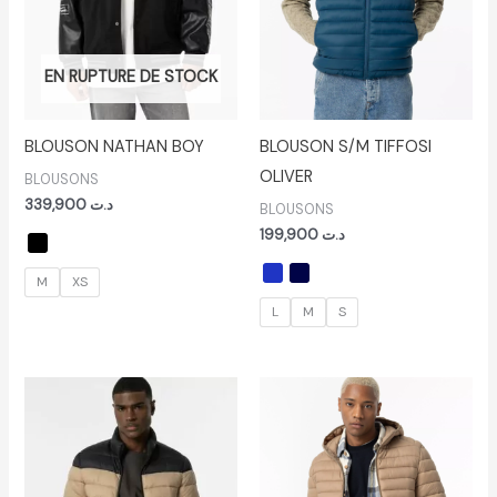
EN RUPTURE DE STOCK
BLOUSON NATHAN BOY
BLOUSON S/M TIFFOSI
OLIVER
BLOUSONS
339,900
د.ت
BLOUSONS
199,900
د.ت
M
XS
L
M
S