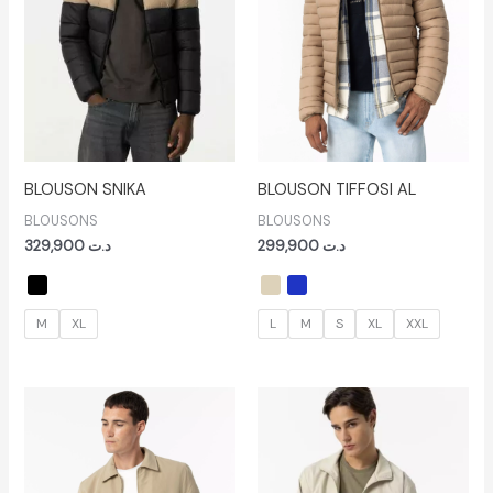
BLOUSON SNIKA
BLOUSON TIFFOSI AL
BLOUSONS
BLOUSONS
329,900
د.ت
299,900
د.ت
M
XL
L
M
S
XL
XXL