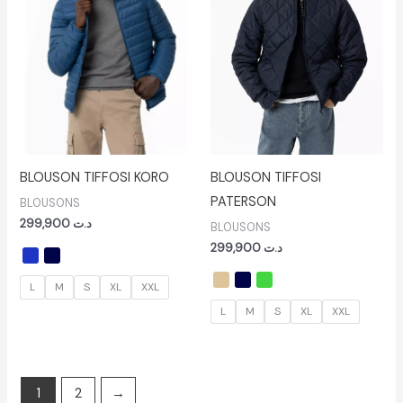
BLOUSON TIFFOSI KORO
BLOUSON TIFFOSI
PATERSON
BLOUSONS
299,900
د.ت
BLOUSONS
299,900
د.ت
L
M
S
XL
XXL
L
M
S
XL
XXL
1
2
→