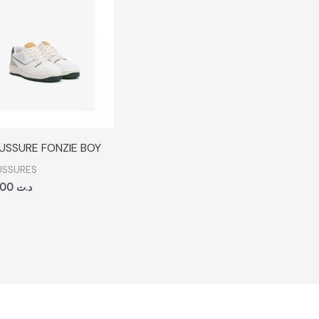
USSURE FONZIE BOY
SSURES
219,900
د.ت