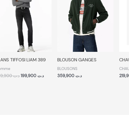
د.ت 199,900.
د.ت 299,900.
ANS TIFFOSI LIAM 389
BLOUSON GANGES
CHA
omme
BLOUSONS
CHAU
299,900
د.ت
199,900
د.ت
359,900
د.ت