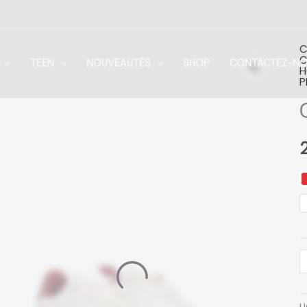
C
q
C
TEEN
NOUVEAUTÉS
SHOP
CONTACTEZ-N
d
P
C
T
B