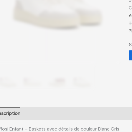
U
C
A
H
P
S
scription
Informations complémentaires
ffosi Enfant – Baskets avec détails de couleur Blanc Gris