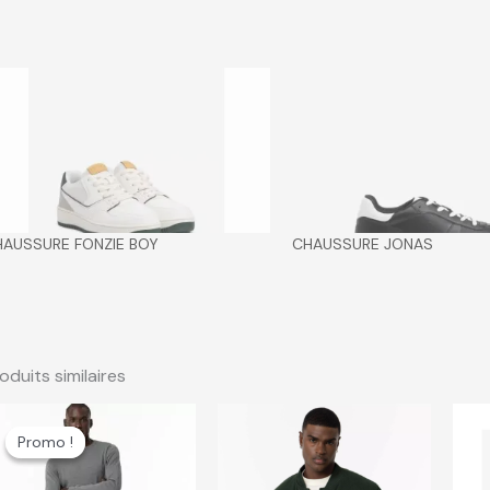
HAUSSURE FONZIE BOY
CHAUSSURE JONAS
oduits similaires
Le
Le
prix
prix
Promo !
Promo !
initial
actuel
était :
est :