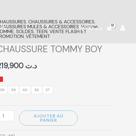
HAUSSURES
,
CHAUSSURES & ACCESSOIRES
,
uantité
HAUSSURES MULES & ACCESSOIRES
,
Homme
,
0,000
د.ت
OUS
HOMME
,
SOLDES
,
TEEN
,
VENTE FLASH ET
e
ROMOTION
,
VÊTEMENT
HAUSSURE
CHAUSSURE TOMMY BOY
OMMY
OY
219,900
د.ت
38
39
40
36
37
AJOUTER AU
PANIER