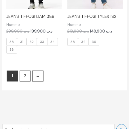
JEANS TIFFOSI LIAM 389
JEANS TIFFOSI TYLER 182
Homme
Homme
299,900
د.ت
199,900
د.ت
219,900
د.ت
149,900
د.ت
38
31
32
33
34
38
34
36
36
1
2
→