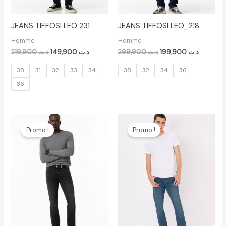
JEANS TIFFOSI LEO 231
JEANS TIFFOSI LEO_218
Homme
Homme
219,900
د.ت
149,900
د.ت
299,900
د.ت
199,900
د.ت
38
31
32
33
34
38
32
34
36
36
Le
Le
Le
Le
prix
prix
prix
prix
Promo !
Promo !
initial
actuel
initial
actuel
était :
est :
était :
est :
د.ت 219,900.
د.ت 199,900.
د.ت 299,900.