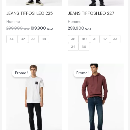
JEANS TIFFOSI LEO 225
JEANS TIFFOSI LEO 227
Homme
Homme
299,900
د.ت
199,900
د.ت
299,900
د.ت
40
32
33
34
38
40
31
32
33
34
36
Le
Le
Le
Le
prix
prix
prix
prix
Promo !
Promo !
initial
actuel
initial
actuel
était :
est :
était :
est :
د.ت 299,900.
د.ت 149,900.
د.ت 219,900.