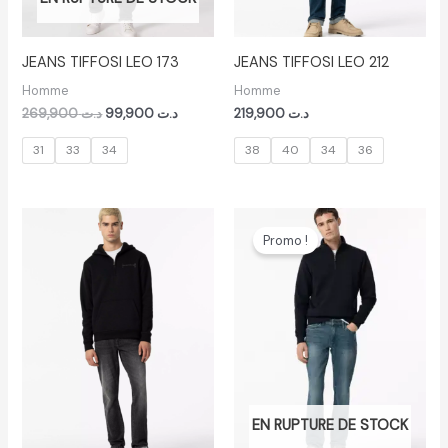
JEANS TIFFOSI LEO 173
JEANS TIFFOSI LEO 212
Homme
Homme
269,900
د.ت
99,900
د.ت
219,900
د.ت
31
33
34
38
40
34
36
Le
Le
prix
prix
Promo !
initial
actuel
était :
est :
د.ت 299,900.
EN RUPTURE DE STOCK