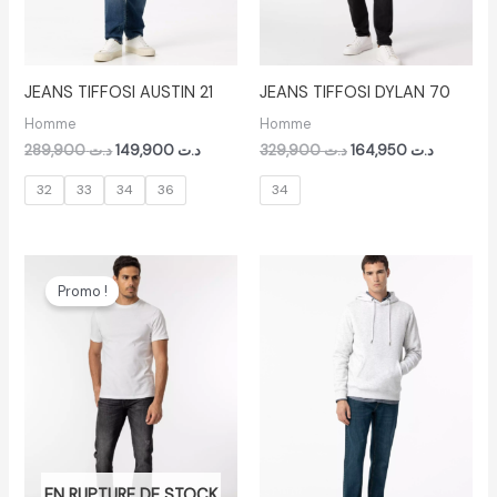
JEANS TIFFOSI AUSTIN 21
JEANS TIFFOSI DYLAN 70
Homme
Homme
289,900
د.ت
149,900
د.ت
329,900
د.ت
164,950
د.ت
32
33
34
36
34
Le
Le
prix
prix
Promo !
initial
actuel
était :
est :
د.ت 99,900.
د.ت 269,900.
EN RUPTURE DE STOCK