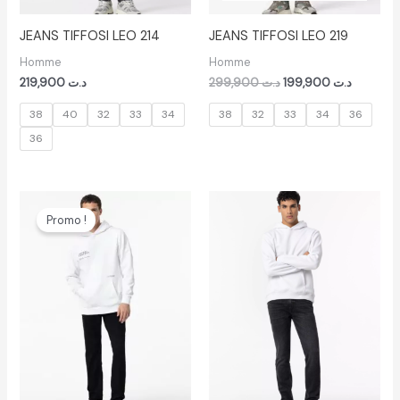
JEANS TIFFOSI LEO 214
JEANS TIFFOSI LEO 219
Homme
Homme
219,900
د.ت
299,900
د.ت
199,900
د.ت
38
40
32
33
34
38
32
33
34
36
36
Le
Le
prix
prix
Promo !
initial
actuel
était :
est :
د.ت 199,900.
د.ت 299,900.